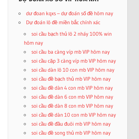
dư đoan kqxs – dự đoán số đề hôm nay
Dự đoán lô đề miền bắc chính xác
soi cầu bạch thủ lô 2 nháy 100% win
hôm nay
soi cầu ba càng víp mb VIP hôm nay
soi cầu cặp 3 càng víp mb VIP hôm nay
soi cầu dàn lô 10 con mb VIP hôm nay
soi cầu đề bạch thủ mb VIP hôm nay
soi cầu đề dàn 4 con mb VIP hôm nay
soi cầu đề dàn 6 con mb VIP hôm nay
soi cầu đề dàn 8 con mb VIP hôm nay
soi cầu đề dàn 10 con mb VIP hôm nay
soi cầu đề đầu đuôi mb VIP hôm nay
soi cầu đề song thủ mb VIP hôm nay