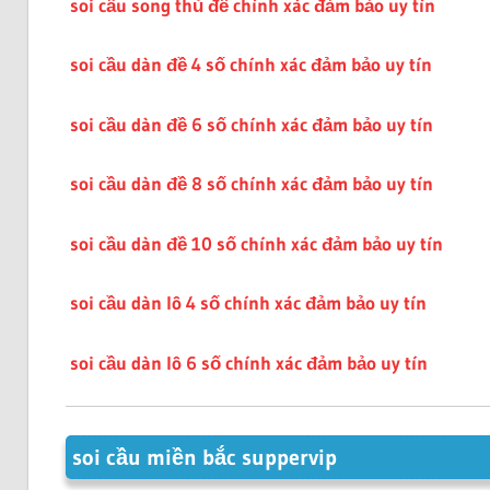
soi cầu song thủ đề chính xác đảm bảo uy tín
soi cầu dàn đề 4 số chính xác đảm bảo uy tín
soi cầu dàn đề 6 số chính xác đảm bảo uy tín
soi cầu dàn đề 8 số chính xác đảm bảo uy tín
soi cầu dàn đề 10 số chính xác đảm bảo uy tín
soi cầu dàn lô 4 số chính xác đảm bảo uy tín
soi cầu dàn lô 6 số chính xác đảm bảo uy tín
soi cầu miền bắc suppervip