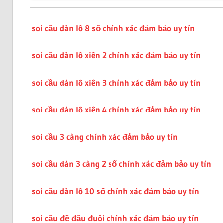
soi cầu dàn lô 8 số chính xác đảm bảo uy tín
soi cầu dàn lô xiên 2 chính xác đảm bảo uy tín
soi cầu dàn lô xiên 3 chính xác đảm bảo uy tín
soi cầu dàn lô xiên 4 chính xác đảm bảo uy tín
soi cầu 3 càng chính xác đảm bảo uy tín
soi cầu dàn 3 càng 2 số chính xác đảm bảo uy tín
soi cầu dàn lô 10 số chính xác đảm bảo uy tín
soi cầu đề đầu đuôi chính xác đảm bảo uy tín