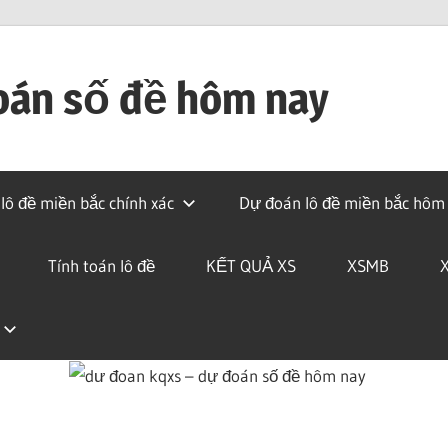
oán số đề hôm nay
lô đề miền bắc chính xác
Dự đoán lô đề miền bắc hôm
Tính toán lô đề
KẾT QUẢ XS
XSMB