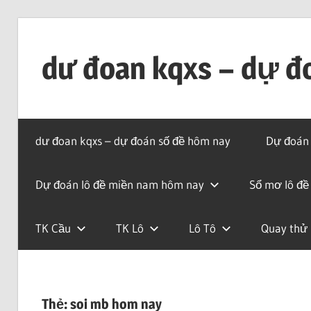
Skip
to
dư đoan kqxs – dự đ
content
dư
đoan
dư đoan kqxs – dự đoán số đề hôm nay
Dự đoán 
kqxs
–
dự
Dự đoán lô đề miền nam hôm nay
Sổ mơ lô đề
đoán
số
TK Cầu
TK Lô
Lô Tô
Quay thử
đề
hôm
nay
Thẻ:
soi mb hom nay