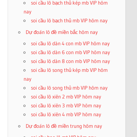
soi cầu lô bạch thủ kép mb VIP hôm
nay
soi cầu lô bạch thủ mb VIP hôm nay
Dự đoán lô đề miền bắc hôm nay
soi cầu lô dàn 4 con mb VIP hôm nay
soi cầu lô dàn 6 con mb VIP hôm nay
soi cầu lô dàn 8 con mb VIP hôm nay
soi cầu lô song thủ kép mb VIP hôm
nay
soi cầu lô song thủ mb VIP hôm nay
soi cầu lô xiên 2 mb VIP hôm nay
soi cầu lô xiên 3 mb VIP hôm nay
soi cầu lô xiên 4 mb VIP hôm nay
Dự đoán lô đề miền trung hôm nay