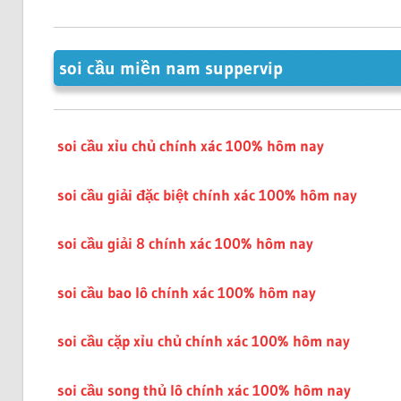
soi cầu miền nam suppervip
soi cầu xỉu chủ chính xác 100% hôm nay
soi cầu giải đặc biệt chính xác 100% hôm nay
soi cầu giải 8 chính xác 100% hôm nay
soi cầu bao lô chính xác 100% hôm nay
soi cầu cặp xỉu chủ chính xác 100% hôm nay
soi cầu song thủ lô chính xác 100% hôm nay