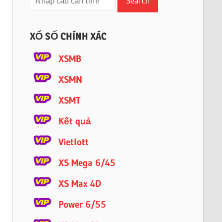
Search
XỔ SỐ CHÍNH XÁC
XSMB
XSMN
XSMT
Kết quả
Vietlott
XS Mega 6/45
XS Max 4D
Power 6/55