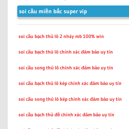
soi cầu miền bắc super vip
soi cầu bạch thủ lô 2 nháy mb 100% win
soi cầu bạch thủ lô chính xác đảm bảo uy tín
soi cầu song thủ lô chính xác đảm bảo uy tín
soi cầu bạch thủ lô kép chính xác đảm bảo uy tín
soi cầu song thủ lô kép chính xác đảm bảo uy tín
soi cầu bạch thủ đề chính xác đảm bảo uy tín