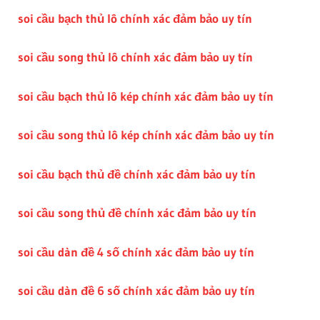
soi cầu bạch thủ lô chính xác đảm bảo uy tín
soi cầu song thủ lô chính xác đảm bảo uy tín
soi cầu bạch thủ lô kép chính xác đảm bảo uy tín
soi cầu song thủ lô kép chính xác đảm bảo uy tín
soi cầu bạch thủ đề chính xác đảm bảo uy tín
soi cầu song thủ đề chính xác đảm bảo uy tín
soi cầu dàn đề 4 số chính xác đảm bảo uy tín
soi cầu dàn đề 6 số chính xác đảm bảo uy tín