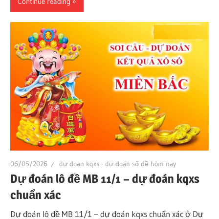
Continue reading
06/05/2026
dư đoan kqxs - dự đoán số đề hôm nay
Dự đoán lô đề MB 11/1 – dự đoán kqxs
chuẩn xác
Dự đoán lô đề MB 11/1 – dự đoán kqxs chuẩn xác ở Dự