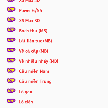
XS Max 4D
Power 6/55
XS Max 3D
Bạch thủ (MB)
Lật liên tục (MB)
Về cả cặp (MB)
Về nhiều nháy (MB)
Cầu miền Nam
Cầu miền Trung
Lô gan
Lô xiên