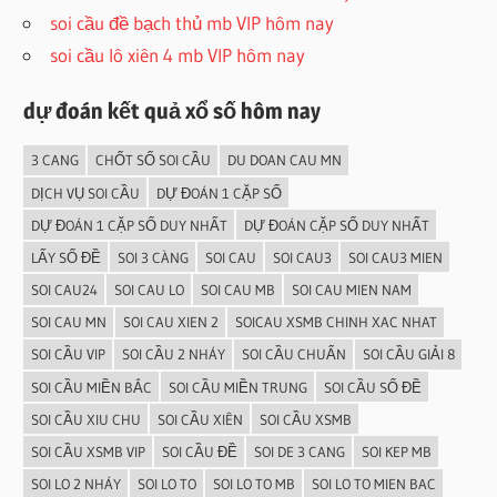
soi cầu đề bạch thủ mb VIP hôm nay
soi cầu lô xiên 4 mb VIP hôm nay
dự đoán kết quả xổ số hôm nay
3 CANG
CHỐT SỐ SOI CẦU
DU DOAN CAU MN
DỊCH VỤ SOI CẦU
DỰ ĐOÁN 1 CẶP SỐ
DỰ ĐOÁN 1 CẶP SỐ DUY NHẤT
DỰ ĐOÁN CẶP SỐ DUY NHẤT
LẤY SỐ ĐỀ
SOI 3 CÀNG
SOI CAU
SOI CAU3
SOI CAU3 MIEN
SOI CAU24
SOI CAU LO
SOI CAU MB
SOI CAU MIEN NAM
SOI CAU MN
SOI CAU XIEN 2
SOICAU XSMB CHINH XAC NHAT
SOI CẦU VIP
SOI CẦU 2 NHÁY
SOI CẦU CHUẨN
SOI CẦU GIẢI 8
SOI CẦU MIỀN BẮC
SOI CẦU MIỀN TRUNG
SOI CẦU SỐ ĐỀ
SOI CẦU XIU CHU
SOI CẦU XIÊN
SOI CẦU XSMB
SOI CẦU XSMB VIP
SOI CẦU ĐỀ
SOI DE 3 CANG
SOI KEP MB
SOI LO 2 NHÁY
SOI LO TO
SOI LO TO MB
SOI LO TO MIEN BAC