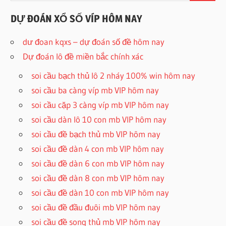
DỰ ĐOÁN XỔ SỐ VÍP HÔM NAY
dư đoan kqxs – dự đoán số đề hôm nay
Dự đoán lô đề miền bắc chính xác
soi cầu bạch thủ lô 2 nháy 100% win hôm nay
soi cầu ba càng víp mb VIP hôm nay
soi cầu cặp 3 càng víp mb VIP hôm nay
soi cầu dàn lô 10 con mb VIP hôm nay
soi cầu đề bạch thủ mb VIP hôm nay
soi cầu đề dàn 4 con mb VIP hôm nay
soi cầu đề dàn 6 con mb VIP hôm nay
soi cầu đề dàn 8 con mb VIP hôm nay
soi cầu đề dàn 10 con mb VIP hôm nay
soi cầu đề đầu đuôi mb VIP hôm nay
soi cầu đề song thủ mb VIP hôm nay