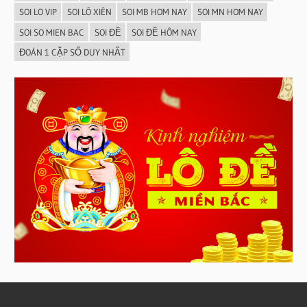
SOI LO VIP
SOI LÔ XIÊN
SOI MB HOM NAY
SOI MN HOM NAY
SOI SO MIEN BAC
SOI ĐỀ
SOI ĐỀ HÔM NAY
ĐOÁN 1 CẶP SỐ DUY NHẤT