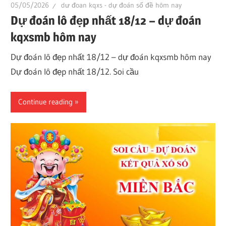
05/05/2026
dư đoan kqxs - dự đoán số đề hôm nay
Dự đoán lô đẹp nhất 18/12 – dự đoán
kqxsmb hôm nay
Dự đoán lô đẹp nhất 18/12 – dự đoán kqxsmb hôm nay
Dự đoán lô đẹp nhất 18/12. Soi cầu
Continue reading