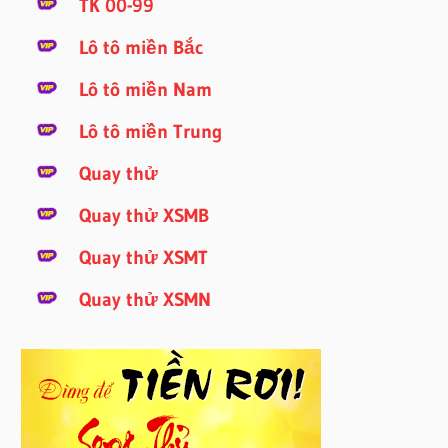
TK 00-99
Lô tô miền Bắc
Lô tô miền Nam
Lô tô miền Trung
Quay thử
Quay thử XSMB
Quay thử XSMT
Quay thử XSMN