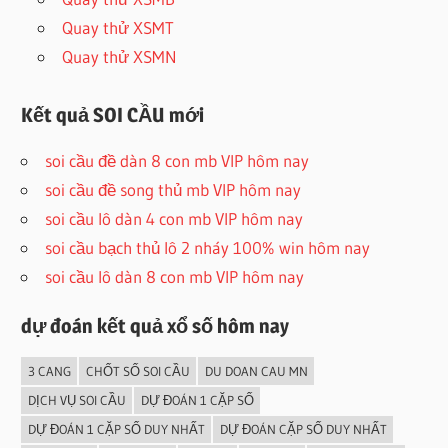
Quay thử XSMT
Quay thử XSMN
Kết quả SOI CẦU mới
soi cầu đề dàn 8 con mb VIP hôm nay
soi cầu đề song thủ mb VIP hôm nay
soi cầu lô dàn 4 con mb VIP hôm nay
soi cầu bạch thủ lô 2 nháy 100% win hôm nay
soi cầu lô dàn 8 con mb VIP hôm nay
dự đoán kết quả xổ số hôm nay
3 CANG
CHỐT SỐ SOI CẦU
DU DOAN CAU MN
DỊCH VỤ SOI CẦU
DỰ ĐOÁN 1 CẶP SỐ
DỰ ĐOÁN 1 CẶP SỐ DUY NHẤT
DỰ ĐOÁN CẶP SỐ DUY NHẤT