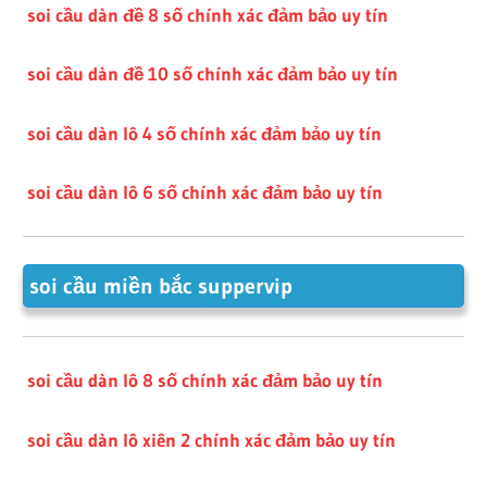
soi cầu dàn đề 8 số chính xác đảm bảo uy tín
soi cầu dàn đề 10 số chính xác đảm bảo uy tín
soi cầu dàn lô 4 số chính xác đảm bảo uy tín
soi cầu dàn lô 6 số chính xác đảm bảo uy tín
soi cầu miền bắc suppervip
soi cầu dàn lô 8 số chính xác đảm bảo uy tín
soi cầu dàn lô xiên 2 chính xác đảm bảo uy tín