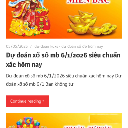
05/05/2026
dư đoan kqxs - dự đoán số đề hôm nay
Dự đoán xổ số mb 6/1/2026 siêu chuẩn
xác hôm nay
Dự đoán xổ số mb 6/1/2026 siêu chuẩn xác hôm nay Dự
đoán xổ số mb 6/1 Bạn không tự
Continue reading