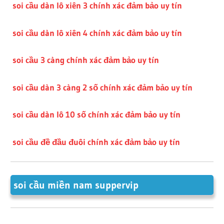
soi cầu dàn lô xiên 3 chính xác đảm bảo uy tín
soi cầu dàn lô xiên 4 chính xác đảm bảo uy tín
soi cầu 3 càng chính xác đảm bảo uy tín
soi cầu dàn 3 càng 2 số chính xác đảm bảo uy tín
soi cầu dàn lô 10 số chính xác đảm bảo uy tín
soi cầu đề đầu đuôi chính xác đảm bảo uy tín
soi cầu miền nam suppervip