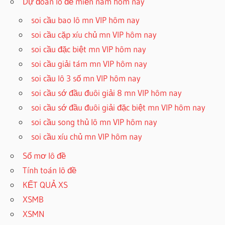
Dự đoán lô đề miền nam hôm nay
soi cầu bao lô mn VIP hôm nay
soi cầu cặp xíu chủ mn VIP hôm nay
soi cầu đặc biệt mn VIP hôm nay
soi cầu giải tám mn VIP hôm nay
soi cầu lô 3 số mn VIP hôm nay
soi cầu sớ đầu đuôi giải 8 mn VIP hôm nay
soi cầu sớ đầu đuôi giải đặc biệt mn VIP hôm nay
soi cầu song thủ lô mn VIP hôm nay
soi cầu xíu chủ mn VIP hôm nay
Sổ mơ lô đề
Tính toán lô đề
KẾT QUẢ XS
XSMB
XSMN