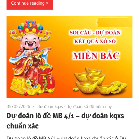
Continue reading
05/05/2026
dư đoan kqxs - dự đoán số đề hôm nay
Dự đoán lô đề MB 4/1 – dự đoán kqxs
chuẩn xác
Dự đoán lô đề MB 4/1 – dự đoán kqxs chuẩn xác ở Dự