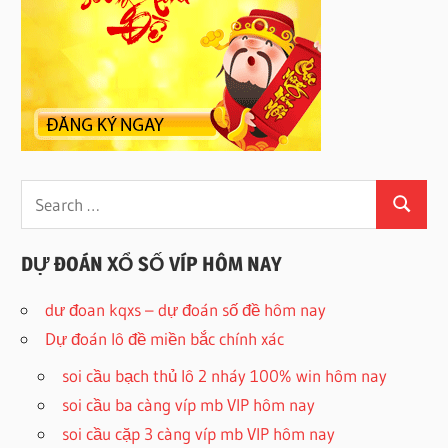
Search
Search
for:
DỰ ĐOÁN XỔ SỐ VÍP HÔM NAY
dư đoan kqxs – dự đoán số đề hôm nay
Dự đoán lô đề miền bắc chính xác
soi cầu bạch thủ lô 2 nháy 100% win hôm nay
soi cầu ba càng víp mb VIP hôm nay
soi cầu cặp 3 càng víp mb VIP hôm nay