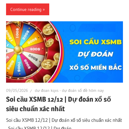
Continue reading
09/05/2026
dư đoan kqxs - dự đoán số đề hôm nay
Soi cầu XSMB 12/12 | Dự đoán xổ số
siêu chuẩn xác nhất
Soi cầu XSMB 12/12 | Dự đoán xổ số siêu chuẩn xác nhất
Soi cầu XSMB 12/12 | Dự đoán