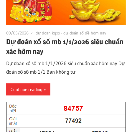
09/05/2026
dư đoan kqxs - dự đoán số đề hôm nay
Dự đoán xổ số mb 1/1/2026 siêu chuẩn
xác hôm nay
Dự đoán xổ số mb 1/1/2026 siêu chuẩn xác hôm nay Dự
đoán xổ số mb 1/1 Bạn không tự
Continue reading