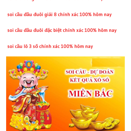
soi cầu đầu đuôi giải 8 chính xác 100% hôm nay
soi cầu đầu đuôi đặc biệt chính xác 100% hôm nay
soi cầu lô 3 số chính xác 100% hôm nay