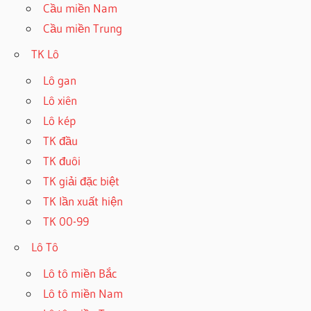
Cầu miền Nam
Cầu miền Trung
TK Lô
Lô gan
Lô xiên
Lô kép
TK đầu
TK đuôi
TK giải đặc biệt
TK lần xuất hiện
TK 00-99
Lô Tô
Lô tô miền Bắc
Lô tô miền Nam