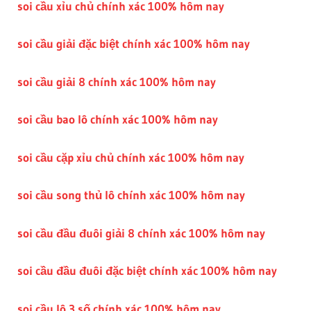
soi cầu xỉu chủ chính xác 100% hôm nay
soi cầu giải đặc biệt chính xác 100% hôm nay
soi cầu giải 8 chính xác 100% hôm nay
soi cầu bao lô chính xác 100% hôm nay
soi cầu cặp xỉu chủ chính xác 100% hôm nay
soi cầu song thủ lô chính xác 100% hôm nay
soi cầu đầu đuôi giải 8 chính xác 100% hôm nay
soi cầu đầu đuôi đặc biệt chính xác 100% hôm nay
soi cầu lô 3 số chính xác 100% hôm nay