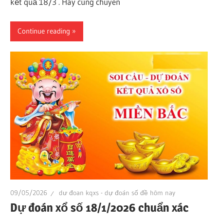
kết quả 18/3 . Hãy cùng chuyên
Continue reading
09/05/2026
dư đoan kqxs - dự đoán số đề hôm nay
Dự đoán xổ số 18/1/2026 chuẩn xác