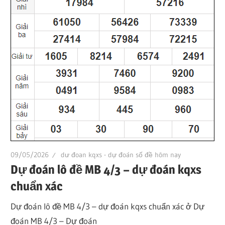
09/05/2026
dư đoan kqxs - dự đoán số đề hôm nay
Dự đoán lô đề MB 4/3 – dự đoán kqxs
chuẩn xác
Dự đoán lô đề MB 4/3 – dự đoán kqxs chuẩn xác ở Dự
đoán MB 4/3 – Dự đoán