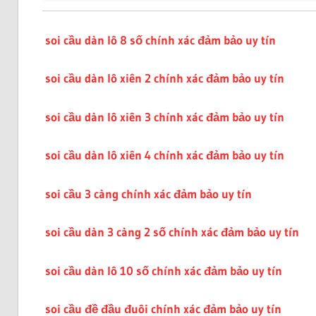
soi cầu dàn lô 8 số chính xác đảm bảo uy tín
soi cầu dàn lô xiên 2 chính xác đảm bảo uy tín
soi cầu dàn lô xiên 3 chính xác đảm bảo uy tín
soi cầu dàn lô xiên 4 chính xác đảm bảo uy tín
soi cầu 3 càng chính xác đảm bảo uy tín
soi cầu dàn 3 càng 2 số chính xác đảm bảo uy tín
soi cầu dàn lô 10 số chính xác đảm bảo uy tín
soi cầu đề đầu đuôi chính xác đảm bảo uy tín