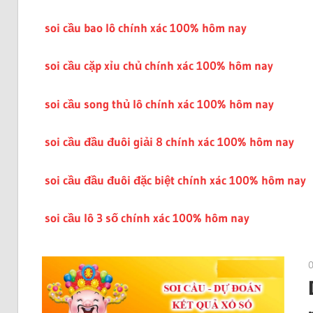
soi cầu bao lô chính xác 100% hôm nay
soi cầu cặp xỉu chủ chính xác 100% hôm nay
soi cầu song thủ lô chính xác 100% hôm nay
soi cầu đầu đuôi giải 8 chính xác 100% hôm nay
soi cầu đầu đuôi đặc biệt chính xác 100% hôm nay
soi cầu lô 3 số chính xác 100% hôm nay