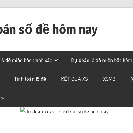
oán số đề hôm nay
lô đề miền bắc chính xác
Dự đoán lô đề miền bắc hôm
Tính toán lô đề
KẾT QUẢ XS
XSMB