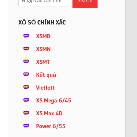
Search
XỔ SỐ CHÍNH XÁC
XSMB
XSMN
XSMT
Kết quả
Vietlott
XS Mega 6/45
XS Max 4D
Power 6/55