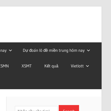
 nay
Dự đoán lô đề miền trung hôm nay
XSMN
XSMT
Kết quả
Vietlott