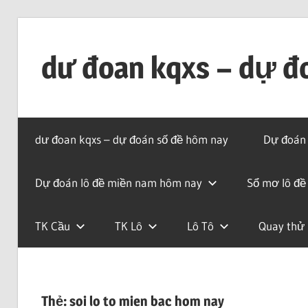
Skip
to
dư đoan kqxs – dự đ
content
dư
đoan
dư đoan kqxs – dự đoán số đề hôm nay
Dự đoán 
kqxs
–
dự
Dự đoán lô đề miền nam hôm nay
Sổ mơ lô đề
đoán
số
TK Cầu
TK Lô
Lô Tô
Quay thử
đề
hôm
nay
Thẻ:
soi lo to mien bac hom nay