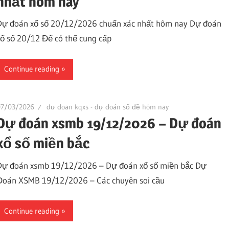
nhất hôm nay
Dự đoán xổ số 20/12/2026 chuẩn xác nhất hôm nay Dự đoán
xổ số 20/12 Để có thể cung cấp
Continue reading
07/03/2026
dư đoan kqxs - dự đoán số đề hôm nay
Dự đoán xsmb 19/12/2026 – Dự đoán
xổ số miền bắc
Dự đoán xsmb 19/12/2026 – Dự đoán xổ số miền bắc Dự
Đoán XSMB 19/12/2026 – Các chuyên soi cầu
Continue reading