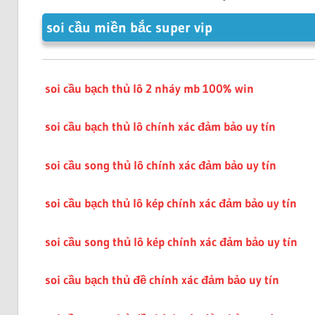
soi cầu miền bắc super vip
soi cầu bạch thủ lô 2 nháy mb 100% win
soi cầu bạch thủ lô chính xác đảm bảo uy tín
soi cầu song thủ lô chính xác đảm bảo uy tín
soi cầu bạch thủ lô kép chính xác đảm bảo uy tín
soi cầu song thủ lô kép chính xác đảm bảo uy tín
soi cầu bạch thủ đề chính xác đảm bảo uy tín