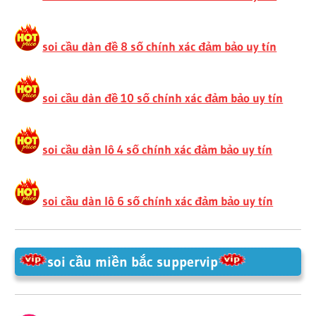
soi cầu dàn đề 8 số chính xác đảm bảo uy tín
soi cầu dàn đề 10 số chính xác đảm bảo uy tín
soi cầu dàn lô 4 số chính xác đảm bảo uy tín
soi cầu dàn lô 6 số chính xác đảm bảo uy tín
soi cầu miền bắc suppervip