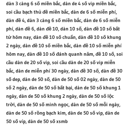
dàn 3 càng 6 số miền bắc, dàn de 4 số vip miền bắc,
soi cầu bạch thủ đề miền bắc, dàn de 6 số miễn phí,
dàn đề 4, dàn 3 càng 6 số miền bắc, dàn de 6 số miễn
phí, dàn đề 6, dàn đề 10, dàn 10 số, dàn đề 10 số bất
tử hôm nay, dàn đề 10 số chuẩn, dàn đề 10 số khung
2 ngày, dàn đề 10 số miền bắc, dàn đề 10 số miễn phí
hôm nay, dàn đề 10 số đánh quanh năm, đề 10 số, soi
cầu dàn de 20 số vip, soi cầu dàn de 20 số vip miễn
bắc, dàn de miễn phí 30 ngày, dàn đề 30 số, dàn đề 30
số dep, dàn de 50 số, dàn de 50 số 02 ngày, dàn de 50
số 2 ngày, dàn de 50 số bất bại, dàn de 50 số khung 1
ngày, dàn de 50 số khung 2 ngày, dàn de 50 số lộc
trời, dàn de 50 số minh ngọc, dàn de 50 số mỗi ngày,
dàn de 50 số rồng bạch kim, dàn de 50 số vip, dàn de
50 số víp, dàn de 50 số xsmb