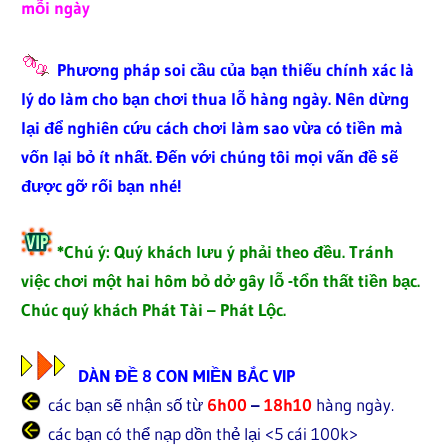
mỗi ngày
Phương pháp soi cầu của bạn thiếu chính xác là
lý do làm cho bạn chơi thua lỗ hàng ngày. Nên dừng
lại để nghiên cứu cách chơi làm sao vừa có tiền mà
vốn lại bỏ ít nhất. Đến với chúng tôi mọi vấn đề sẽ
được gỡ rối bạn nhé!
*Chú ý: Quý khách lưu ý phải theo đều. Tránh
việc chơi một hai hôm bỏ dở gây lỗ -tổn thất tiền bạc.
Chúc quý khách Phát Tài – Phát Lộc.
DÀN ĐỀ 8 CON MIỀN BẮC VIP
các bạn sẽ nhận số từ
6h00
–
18h10
hàng ngày.
các bạn có thể nạp dồn thẻ lại <5 cái 100k>