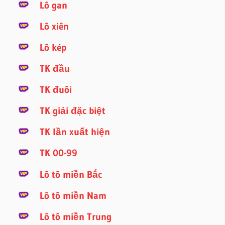
Lô gan
Lô xiên
Lô kép
TK đầu
TK đuôi
TK giải đặc biệt
TK lần xuất hiện
TK 00-99
Lô tô miền Bắc
Lô tô miền Nam
Lô tô miền Trung