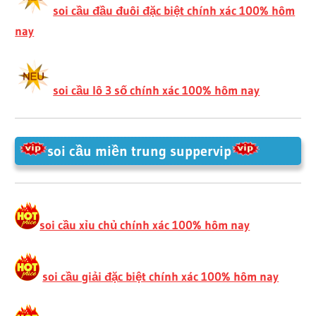
soi cầu đầu đuôi đặc biệt chính xác 100% hôm
nay
soi cầu lô 3 số chính xác 100% hôm nay
soi cầu miền trung suppervip
soi cầu xỉu chủ chính xác 100% hôm nay
soi cầu giải đặc biệt chính xác 100% hôm nay