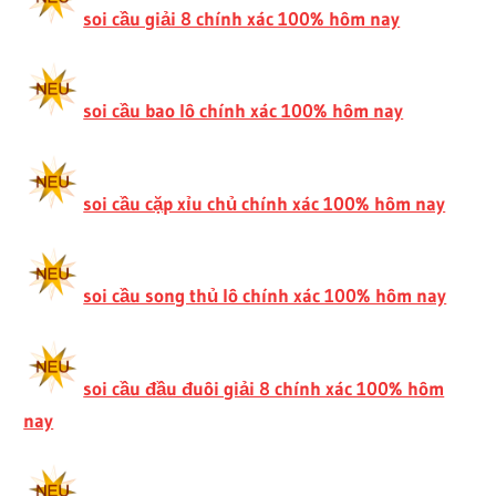
soi cầu giải 8 chính xác 100% hôm nay
soi cầu bao lô chính xác 100% hôm nay
soi cầu cặp xỉu chủ chính xác 100% hôm nay
soi cầu song thủ lô chính xác 100% hôm nay
soi cầu đầu đuôi giải 8 chính xác 100% hôm
nay