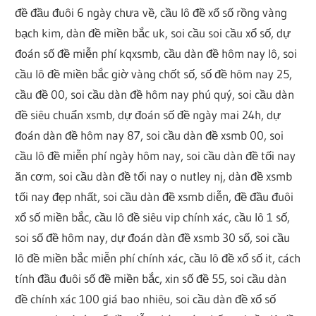
đề đầu đuôi 6 ngày chưa về, cầu lô đề xổ số rồng vàng
bạch kim, dàn đề miền bắc uk, soi cầu soi cầu xổ số, dự
đoán số đề miễn phí kqxsmb, cầu dàn đề hôm nay lô, soi
cầu lô đề miền bắc giờ vàng chốt số, số đề hôm nay 25,
cầu đề 00, soi cầu dàn đề hôm nay phú quý, soi cầu dàn
đề siêu chuẩn xsmb, dự đoán số đề ngày mai 24h, dự
đoán dàn đề hôm nay 87, soi cầu dàn đề xsmb 00, soi
cầu lô đề miễn phí ngày hôm nay, soi cầu dàn đề tối nay
ăn cơm, soi cầu dàn đề tối nay o nutley nj, dàn đề xsmb
tối nay đẹp nhất, soi cầu dàn đề xsmb diễn, đề đầu đuôi
xổ số miền bắc, cầu lô đề siêu vip chính xác, cầu lô 1 số,
soi số đề hôm nay, dự đoán dàn đề xsmb 30 số, soi cầu
lô đề miền bắc miễn phí chính xác, cầu lô đề xổ số it, cách
tính đầu đuôi số đề miền bắc, xin số đề 55, soi cầu dàn
đề chính xác 100 giá bao nhiêu, soi cầu dàn đề xổ số