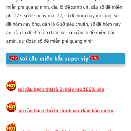
miễn phí quang ninh, cầu lô đề xsmb uit, cầu số đề miễn
phí 123, số đề ngày mai 72, số đề hôm nay im lặng, số
đề hôm nay ông, dàn lô 6 số siêu chuẩn, số đề hôm nay
âu, cầu lô đề 3 miền đoán soi, soi cầu lô đề miền bắc
amin, dự đoán số đề miễn phí quang ninh
soi cầu miền bắc super vip
soi cầu bạch thủ lô 2 nháy mb 100% win
soi cầu bạch thủ lô chính xác đảm bảo uy tín