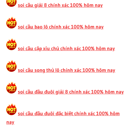
soi cầu giải 8 chính xác 100% hôm nay
soi cầu bao lô chính xác 100% hôm nay
soi cầu cặp xỉu chủ chính xác 100% hôm nay
soi cầu song thủ lô chính xác 100% hôm nay
soi cầu đầu đuôi giải 8 chính xác 100% hôm nay
soi cầu đầu đuôi đặc biệt chính xác 100% hôm
nay