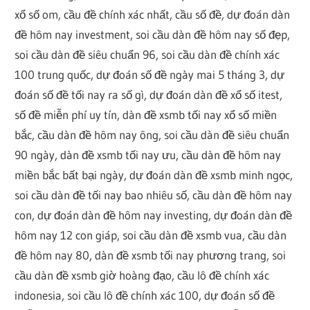
xổ số om, cầu đề chính xác nhất, cầu số đề, dự đoán dàn
đề hôm nay investment, soi cầu dàn đề hôm nay số đẹp,
soi cầu dàn đề siêu chuẩn 96, soi cầu dàn đề chính xác
100 trung quốc, dự đoán số đề ngày mai 5 tháng 3, dự
đoán số đề tối nay ra số gì, dự đoán dàn đề xổ số itest,
số đề miễn phí uy tín, dàn đề xsmb tối nay xổ số miền
bắc, cầu dàn đề hôm nay ông, soi cầu dàn đề siêu chuẩn
90 ngày, dàn đề xsmb tối nay ưu, cầu dàn đề hôm nay
miền bắc bất bại ngày, dự đoán dàn đề xsmb minh ngọc,
soi cầu dàn đề tối nay bao nhiêu số, cầu dàn đề hôm nay
con, dự đoán dàn đề hôm nay investing, dự đoán dàn đề
hôm nay 12 con giáp, soi cầu dàn đề xsmb vua, cầu dàn
đề hôm nay 80, dàn đề xsmb tối nay phương trang, soi
cầu dàn đề xsmb giờ hoàng đạo, cầu lô đề chính xác
indonesia, soi cầu lô đề chính xác 100, dự đoán số đề