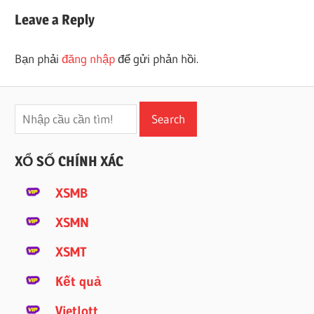
Post:
bài
Leave a Reply
viết
Bạn phải
đăng nhập
để gửi phản hồi.
Search
XỔ SỐ CHÍNH XÁC
XSMB
XSMN
XSMT
Kết quả
Vietlott